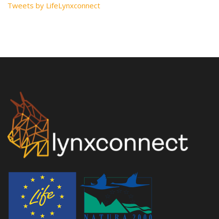
Tweets by LifeLynxconnect