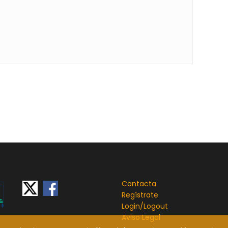
Contacta
Regístrate
Login/
Logout
Aviso Legal