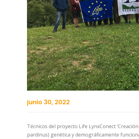
junio 30, 2022
Técnicos del proyecto Life LynxConect ‘Creación
pardinus) genética y demográficamente funciona