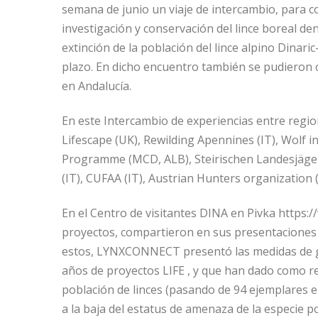
semana de junio un viaje de intercambio, para co
investigación y conservación del lince boreal de
extinción de la población del lince alpino Dinari
plazo. En dicho encuentro también se pudieron c
en Andalucía.
En este Intercambio de experiencias entre regio
Lifescape (UK), Rewilding Apennines (IT), Wolf i
Programme (MCD, ALB), Steirischen Landesjäger
(IT), CUFAA (IT), Austrian Hunters organization 
En el Centro de visitantes DINA en Pivka https:/
proyectos, compartieron en sus presentaciones
estos, LYNXCONNECT presentó las medidas de ge
años de proyectos LIFE , y que han dado como r
población de linces (pasando de 94 ejemplares en
a la baja del estatus de amenaza de la especie p