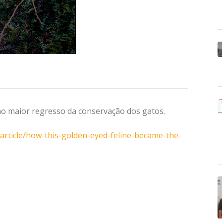
no maior regresso da conservação dos gatos.
rticle/how-this-golden-eyed-feline-became-the-