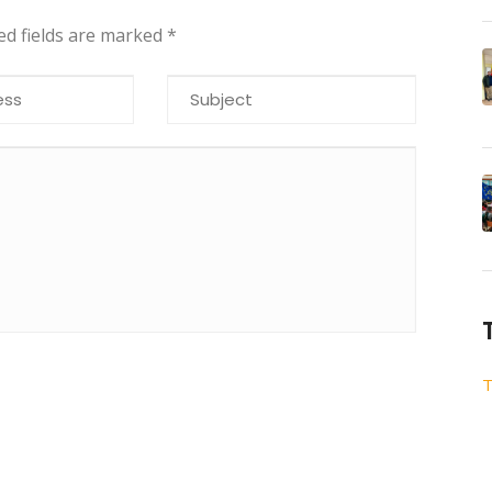
red fields are marked
*
T