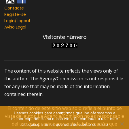
Contacte
Registe-se
Login/
Logout
Aviso Legal
Visitante número
The content of this website reflects the views only of
the author. The Agency/Commission is not responsible
for any use that may be made of the information
contained therein.
El contenido de este sitio web solo refleja el punto de
Usamos cookies para garantirmos que lhe oferecemos a
vista del autor. La Agencia/Comisión no es responsable
melhor experiência na nossa web. Se continuar a usar este
del uso que pueda hacerse de la información que
sítio, assumiremos que está de acordo com isso