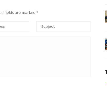
red fields are marked
*
T